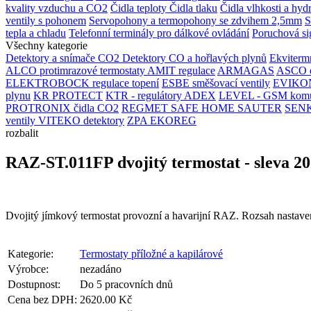
kvality vzduchu a CO2
Čidla teploty
Čidla tlaku
Čidla vlhkosti a hyd
ventily s pohonem
Servopohony a termopohony se zdvihem 2,5mm
S
tepla a chladu
Telefonní terminály pro dálkové ovládání
Poruchová si
Všechny kategorie
Detektory a snímače CO2
Detektory CO a hořlavých plynů
Ekvitermn
ALCO protimrazové termostaty
AMIT regulace
ARMAGAS
ASCO el
ELEKTROBOCK regulace topení
ESBE směšovací ventily
EVIKON
plynu
KR PROTECT
KTR - regulátory ADEX
LEVEL - GSM komu
PROTRONIX čidla CO2
REGMET
SAFE HOME
SAUTER
SENKO
ventily
VITEKO detektory
ZPA EKOREG
rozbalit
RAZ-ST.011FP dvojitý termostat - sleva 
Dvojitý jímkový termostat provozní a havarijní RAZ. Rozsah nastaven
Kategorie:
Termostaty příložné a kapilárové
Výrobce:
nezadáno
Dostupnost:
Do 5 pracovních dnů
Cena bez DPH:
2620.00 Kč