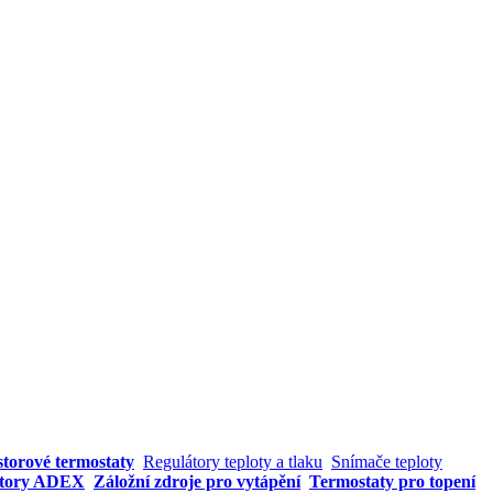
storové termostaty
Regulátory teploty a tlaku
Snímače teploty
átory ADEX
Záložní zdroje pro vytápění
Termostaty pro topení