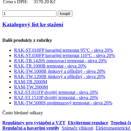
Cena s DPH:
3170.20 Kč
koupit
Katalogový list ke stažení
Další produkty z rubriky
RAK-ST.010FP havarijní termostat 95°C - sleva 20%
RAK-ST.030FP havarijní termostat 110°C - sleva 20%
RAK-TB.1420S omezovací termostat - sleva 20%
RAK-TR.1000B termostat - sleva 20%
RAK-TW.1000B jímkový a příložný - sleva 20%
RAK-TW.1200B jímkový a příložný - sleva 20%
RAM-TR.2000M
RAM-TW.2000M
RAZ-ST.011FP dvojitý termostat - sleva 20%
RAZ-ST.1510P dvojitý termostat - sleva 20%
RAK-TW.5000S protimrazový termostat - sleva 20%
Často hledané odkazy
Regulátory pro vytápění a VZT
Ekvitermní regulace
Tepelná č
Regulační a havarijní ventily
Snímače vlhkosti
Elektromagnetické 