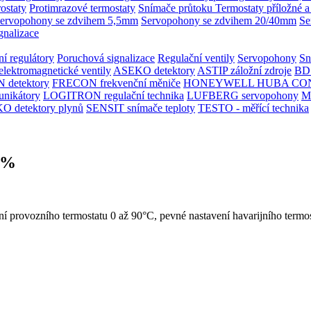
rostaty
Protimrazové termostaty
Snímače průtoku
Termostaty příložné a
ervopohony se zdvihem 5,5mm
Servopohony se zdvihem 20/40mm
Se
gnalizace
í regulátory
Poruchová signalizace
Regulační ventily
Servopohony
Sn
ektromagnetické ventily
ASEKO detektory
ASTIP záložní zdroje
BD
 detektory
FRECON frekvenční měniče
HONEYWELL
HUBA CO
nikátory
LOGITRON regulační technika
LUFBERG servopohony
M
 detektory plynů
SENSIT snímače teploty
TESTO - měřící technika
20%
í provozního termostatu 0 až 90°C, pevné nastavení havarijního termo