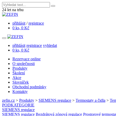
24
let na trhu
přihlásit
/
registrace
0 ks, 0 Kč
přihlásit
registrace
vyhledat
0 ks, 0 Kč
Rezervace online
O společnosti
Produkty
Školení
Akce
Slovníček
Obchodní podmínky
Kontakty
zefin.cz
>
Produkty
>
SIEMENS regulace
>
Termostaty a čidla
>
Ter
PODKATEGORIE
SIEMENS regulace
SIEMENS regulace
Bezdrátová zónová regulace
Prostorové termosta