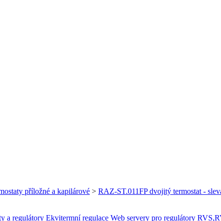
mostaty příložné a kapilárové
>
RAZ-ST.011FP dvojitý termostat - sle
ty a regulátory
Ekvitermní regulace
Web servery pro regulátory RVS