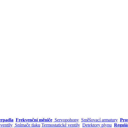
erpadla
Frekvenční měniče
Servopohony
Směšovací armatury
Pro
ventily
Snímače tlaku
Termostatické ventily
Detektory plynu
Regul