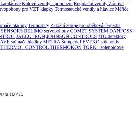
 kapilárové
Kulové ventily s pohonem
Regulační ventily
Zónové
rvopohony pro VZT klapky
Termostatické ventily a hlavice
Měřiče
ímače hladiny
Termostaty
Záložní zdroje pro oběhová čerpadla
 SENSORS
BELIMO servopohony
COMET SYSTEM
DANFOSS
NTROL
JABLOTRON
JOHNSON CONTROLS
JTO detektory
AVE snímače hladiny
METRA Šumperk
PEVEKO solenoidy
THERMO - CONTROL
THERMOKON
TORK - solenoidové
statu 100°C.