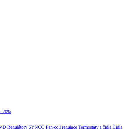
va 20%
,RVD
Regulátory SYNCO
Fan-coil regulace
Termostaty a čidla
Čidla