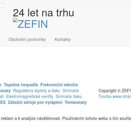
24
let na trhu
Obchodní podmínky
Kontakty
e
Tepelná čerpadla
Frekvenční měniče
ostaty
Regulátory teploty a tlaku
Snímače
Copyright © ZEFIN
ti
Elektromagnetické ventily
Snímače tlaku
Tvorba www strán
DEX
Záložní zdroje pro vytápění
Termostaty
 reklam a k analýze návštěvnosti. Používáním tohoto webu s tím souhla