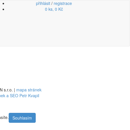
přihlásit
/
registrace
0 ks, 0 Kč
 s.r.o. |
mapa stránek
ek a SEO Petr Kvapil
síte.
Souhlasím