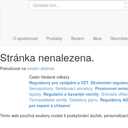
O společnosti
Produkty
Školení
Akce
Slovníček
Stránka nenalezena.
Pokračovat na
úvodní stránce
.
Často hledané odkazy
Regulátory pro vytápění a VZT
Ekvitermní regulac
Servopohony
Směšovací armatury
Prostorové term
teploty
Regulační a havarijní ventily
Snímače vlhkos
Termostatické ventily
Detektory plynu
Regulátory A
pro topení a chlazení
Tento web používá soubory cookie k poskytování služeb, personalizaci