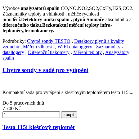
Výrobce
analyzátorů spalin
CO,NO,NO2,SO2,CxHy,H2S,CO2.
Záznamníky teploty a vhlhkosti , měřiče rychlosti
proudění.
Detektory
úniku spalin , plynů
.
Snímače
absolutního a
diferenčního tlaku
.
Bezkotaktní měření teploty infra-
teploměry,termokamery.
Podrubriky:
Chytré sondy TESTO
,
Detektory plynů a kvality
vzduchu
,
Měření vlhkosti
,
WIFI dataloggery
,
Záznamníky -
datallogery
,
Diferenční tlakoměry
,
Měření teploty
,
Analyzátory
spalin
Chytré sondy v sadě pro vytápění
Kompaktní sada pro vytápění s klešťovým teploměrem testo 115i,..
Do 5 pracovních dnů
7 700
Kč
koupit
Testo 115i klešťový teploměr