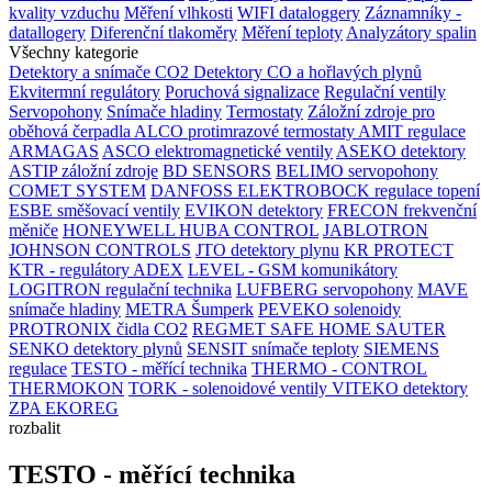
kvality vzduchu
Měření vlhkosti
WIFI dataloggery
Záznamníky -
datallogery
Diferenční tlakoměry
Měření teploty
Analyzátory spalin
Všechny kategorie
Detektory a snímače CO2
Detektory CO a hořlavých plynů
Ekvitermní regulátory
Poruchová signalizace
Regulační ventily
Servopohony
Snímače hladiny
Termostaty
Záložní zdroje pro
oběhová čerpadla
ALCO protimrazové termostaty
AMIT regulace
ARMAGAS
ASCO elektromagnetické ventily
ASEKO detektory
ASTIP záložní zdroje
BD SENSORS
BELIMO servopohony
COMET SYSTEM
DANFOSS
ELEKTROBOCK regulace topení
ESBE směšovací ventily
EVIKON detektory
FRECON frekvenční
měniče
HONEYWELL
HUBA CONTROL
JABLOTRON
JOHNSON CONTROLS
JTO detektory plynu
KR PROTECT
KTR - regulátory ADEX
LEVEL - GSM komunikátory
LOGITRON regulační technika
LUFBERG servopohony
MAVE
snímače hladiny
METRA Šumperk
PEVEKO solenoidy
PROTRONIX čidla CO2
REGMET
SAFE HOME
SAUTER
SENKO detektory plynů
SENSIT snímače teploty
SIEMENS
regulace
TESTO - měřící technika
THERMO - CONTROL
THERMOKON
TORK - solenoidové ventily
VITEKO detektory
ZPA EKOREG
rozbalit
TESTO - měřící technika