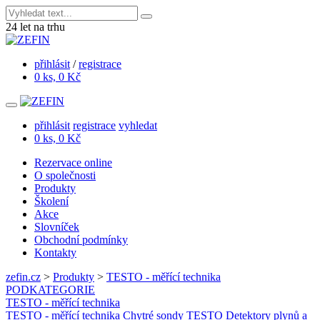
24
let na trhu
přihlásit
/
registrace
0 ks, 0 Kč
přihlásit
registrace
vyhledat
0 ks, 0 Kč
Rezervace online
O společnosti
Produkty
Školení
Akce
Slovníček
Obchodní podmínky
Kontakty
zefin.cz
>
Produkty
>
TESTO - měřící technika
PODKATEGORIE
TESTO - měřící technika
TESTO - měřící technika
Chytré sondy TESTO
Detektory plynů a