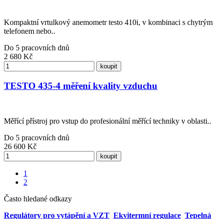
Kompaktní vrtulkový anemometr testo 410i, v kombinaci s chytrým
telefonem nebo..
Do 5 pracovních dnů
2 680
Kč
koupit
TESTO 435-4 měření kvality vzduchu
Měřící přístroj pro vstup do profesionální měřící techniky v oblasti..
Do 5 pracovních dnů
26 600
Kč
koupit
1
2
Často hledané odkazy
Regulátory pro vytápění a VZT
Ekvitermní regulace
Tepelná