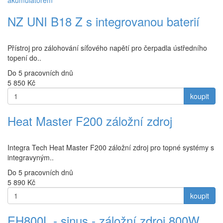
akumulátorem
NZ UNI B18 Z s integrovanou baterií
Přístroj pro zálohování síťového napětí pro čerpadla ústředního
topení do..
Do 5 pracovních dnů
5 850
Kč
koupit
Heat Master F200 záložní zdroj
Integra Tech Heat Master F200 záložní zdroj pro topné systémy s
integravyným..
Do 5 pracovních dnů
5 890
Kč
koupit
EH800L - sinus - záložní zdroj 800W