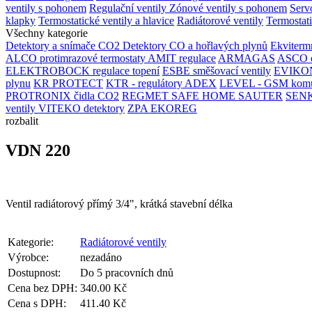
ventily s pohonem
Regulační ventily
Zónové ventily s pohonem
Serv
klapky
Termostatické ventily a hlavice
Radiátorové ventily
Termostati
Všechny kategorie
Detektory a snímače CO2
Detektory CO a hořlavých plynů
Ekvitermn
ALCO protimrazové termostaty
AMIT regulace
ARMAGAS
ASCO el
ELEKTROBOCK regulace topení
ESBE směšovací ventily
EVIKON
plynu
KR PROTECT
KTR - regulátory ADEX
LEVEL - GSM komu
PROTRONIX čidla CO2
REGMET
SAFE HOME
SAUTER
SENKO
ventily
VITEKO detektory
ZPA EKOREG
rozbalit
VDN 220
Ventil radiátorový přímý 3/4", krátká stavební délka
Kategorie:
Radiátorové ventily
Výrobce:
nezadáno
Dostupnost:
Do 5 pracovních dnů
Cena bez DPH:
340.00 Kč
Cena s DPH:
411.40 Kč