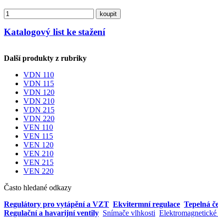
koupit
Katalogový list ke stažení
Další produkty z rubriky
VDN 110
VDN 115
VDN 120
VDN 210
VDN 215
VDN 220
VEN 110
VEN 115
VEN 120
VEN 210
VEN 215
VEN 220
Často hledané odkazy
Regulátory pro vytápění a VZT
Ekvitermní regulace
Tepelná č
Regulační a havarijní ventily
Snímače vlhkosti
Elektromagnetické 