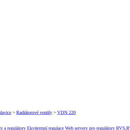
hlavice
>
Radiátorové ventily
>
VDN 220
ty a regulátory
Ekvitermní regulace
Web servery pro regulátory RVS