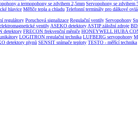
opohony a termopohony se zdvihem 2,5mm
Servopohony se zdvihem
cké hlavice
Měřiče tepla a chladu
Telefonní terminály pro dálkové ovlá
í regulátory
Poruchová signalizace
Regulační ventily
Servopohony
Sn
ektromagnetické ventily
ASEKO detektory
ASTIP záložní zdroje
BD
 detektory
FRECON frekvenční měniče
HONEYWELL
HUBA CO
nikátory
LOGITRON regulační technika
LUFBERG servopohony
M
 detektory plynů
SENSIT snímače teploty
TESTO - měřící technika