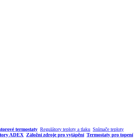
storové termostaty
Regulátory teploty a tlaku
Snímače teploty
átory ADEX
Záložní zdroje pro vytápění
Termostaty pro topení