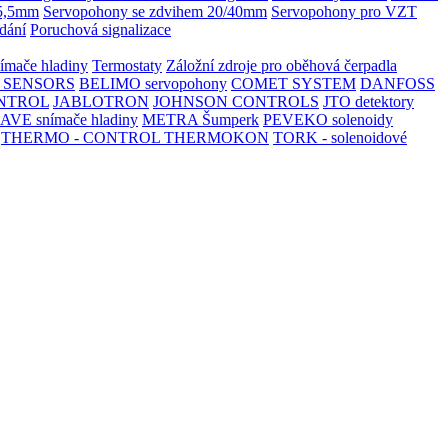
 5,5mm
Servopohony se zdvihem 20/40mm
Servopohony pro VZT
dání
Poruchová signalizace
ímače hladiny
Termostaty
Záložní zdroje pro oběhová čerpadla
 SENSORS
BELIMO servopohony
COMET SYSTEM
DANFOSS
NTROL
JABLOTRON
JOHNSON CONTROLS
JTO detektory
AVE snímače hladiny
METRA Šumperk
PEVEKO solenoidy
THERMO - CONTROL
THERMOKON
TORK - solenoidové