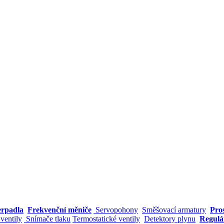
erpadla
Frekvenční měniče
Servopohony
Směšovací armatury
Pro
ventily
Snímače tlaku
Termostatické ventily
Detektory plynu
Regul