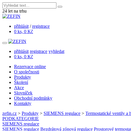
24
let na trhu
přihlásit
/
registrace
0 ks, 0 Kč
přihlásit
registrace
vyhledat
0 ks, 0 Kč
Rezervace online
O společnosti
Produkty
Školení
Akce
Slovníček
Obchodní podmínky
Kontakty
zefin.cz
>
Produkty
>
SIEMENS regulace
>
Termostatické ventily a 
PODKATEGORIE
SIEMENS regulace
SIEMENS regulace
Bezdrátová zónová regulace
Prostorové termosta