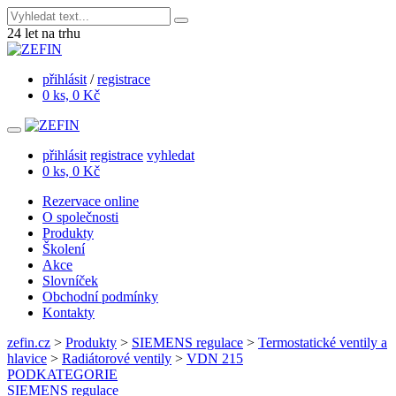
24
let na trhu
přihlásit
/
registrace
0 ks, 0 Kč
přihlásit
registrace
vyhledat
0 ks, 0 Kč
Rezervace online
O společnosti
Produkty
Školení
Akce
Slovníček
Obchodní podmínky
Kontakty
zefin.cz
>
Produkty
>
SIEMENS regulace
>
Termostatické ventily a
hlavice
>
Radiátorové ventily
>
VDN 215
PODKATEGORIE
SIEMENS regulace