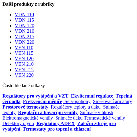
Další produkty z rubriky
VDN 110
VDN 115
VDN 120
VDN 210
VDN 215
VDN 220
VEN 110
VEN 115
VEN 120
VEN 210
VEN 215
VEN 220
Často hledané odkazy
Regulátory pro vytápění a VZT
Ekvitermní regulace
Tepelná
čerpadla
Frekvenční měniče
Servopohony
Směšovací armatury
Prostorové termostaty
Regulátory teploty a tlaku
Snímače
teploty
Regulační a havarijní ventily
Snímače vlhkosti
Elektromagnetické ventily
Snímače tlaku
Termostatické ventily
Detektory plynu
Regulátory ADEX
Záložní zdroje pro
vytápění
Termostaty pro topení a chlazení