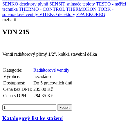
SENKO detektory plynů
SENSIT snímače teploty
TESTO - měřící
technika
THERMO - CONTROL
THERMOKON
TORK -
solenoidové ventily
VITEKO detektory
ZPA EKOREG
rozbalit
VDN 215
Ventil radiátorový přímý 1/2", krátká stavební délka
Kategorie:
Radiátorové ventily
Výrobce:
nezadáno
Dostupnost:
Do 5 pracovních dnů
Cena bez DPH:
235.00 Kč
Cena s DPH:
284.35 Kč
koupit
Katalogový list ke stažení