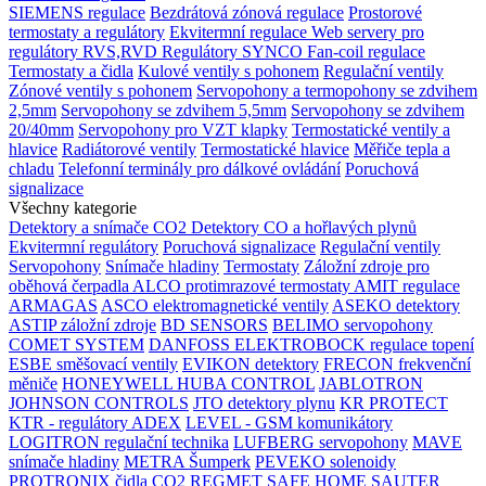
SIEMENS regulace
Bezdrátová zónová regulace
Prostorové
termostaty a regulátory
Ekvitermní regulace
Web servery pro
regulátory RVS,RVD
Regulátory SYNCO
Fan-coil regulace
Termostaty a čidla
Kulové ventily s pohonem
Regulační ventily
Zónové ventily s pohonem
Servopohony a termopohony se zdvihem
2,5mm
Servopohony se zdvihem 5,5mm
Servopohony se zdvihem
20/40mm
Servopohony pro VZT klapky
Termostatické ventily a
hlavice
Radiátorové ventily
Termostatické hlavice
Měřiče tepla a
chladu
Telefonní terminály pro dálkové ovládání
Poruchová
signalizace
Všechny kategorie
Detektory a snímače CO2
Detektory CO a hořlavých plynů
Ekvitermní regulátory
Poruchová signalizace
Regulační ventily
Servopohony
Snímače hladiny
Termostaty
Záložní zdroje pro
oběhová čerpadla
ALCO protimrazové termostaty
AMIT regulace
ARMAGAS
ASCO elektromagnetické ventily
ASEKO detektory
ASTIP záložní zdroje
BD SENSORS
BELIMO servopohony
COMET SYSTEM
DANFOSS
ELEKTROBOCK regulace topení
ESBE směšovací ventily
EVIKON detektory
FRECON frekvenční
měniče
HONEYWELL
HUBA CONTROL
JABLOTRON
JOHNSON CONTROLS
JTO detektory plynu
KR PROTECT
KTR - regulátory ADEX
LEVEL - GSM komunikátory
LOGITRON regulační technika
LUFBERG servopohony
MAVE
snímače hladiny
METRA Šumperk
PEVEKO solenoidy
PROTRONIX čidla CO2
REGMET
SAFE HOME
SAUTER