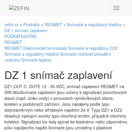
zefin.cz
>
Produkty
>
REGMET
>
Snímače a regulátory hladiny
>
DZ 1 snímač zaplavení
PODKATEGORIE
REGMET
REGMET
Elektronické termostaty
Snímače a regulátory CO2
Snímače a regulátory hladiny
Snímače rychlosti proudění
vzduchu
Snímače teploty
DZ 1 snímač zaplavení
DZ1,OUT C, OUTE 12 - 30 VDC, snímač zaplavení REGMET na
DIN lištuSnímače zaplavení jsou určeny k signalizaci poruchových
stavů (např. úniku vody) v provozech výměníkových stanic,
kotelen a podobných zařízení. Jsou napájeny podle typu
stejnosměrným nebo střídavým napětím 24 V. Typy DZ1 a DZ2
obsahují výstupní svorky typu otevřený emitor, případně otevřený
kolektor. Signalizaci lze tedy spínat ke kladnému nebo zápornému
pólu napájecího napětí.Snímače jsou umístěny v plastové