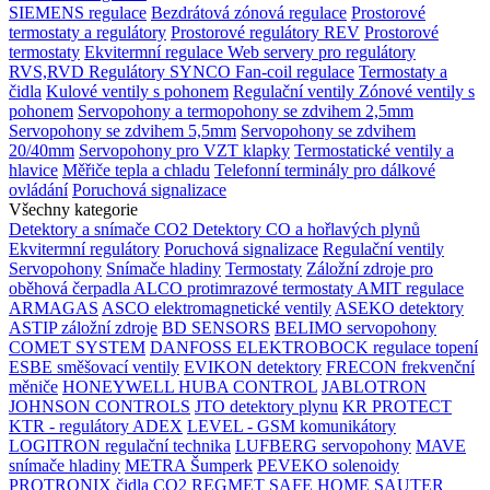
SIEMENS regulace
Bezdrátová zónová regulace
Prostorové
termostaty a regulátory
Prostorové regulátory REV
Prostorové
termostaty
Ekvitermní regulace
Web servery pro regulátory
RVS,RVD
Regulátory SYNCO
Fan-coil regulace
Termostaty a
čidla
Kulové ventily s pohonem
Regulační ventily
Zónové ventily s
pohonem
Servopohony a termopohony se zdvihem 2,5mm
Servopohony se zdvihem 5,5mm
Servopohony se zdvihem
20/40mm
Servopohony pro VZT klapky
Termostatické ventily a
hlavice
Měřiče tepla a chladu
Telefonní terminály pro dálkové
ovládání
Poruchová signalizace
Všechny kategorie
Detektory a snímače CO2
Detektory CO a hořlavých plynů
Ekvitermní regulátory
Poruchová signalizace
Regulační ventily
Servopohony
Snímače hladiny
Termostaty
Záložní zdroje pro
oběhová čerpadla
ALCO protimrazové termostaty
AMIT regulace
ARMAGAS
ASCO elektromagnetické ventily
ASEKO detektory
ASTIP záložní zdroje
BD SENSORS
BELIMO servopohony
COMET SYSTEM
DANFOSS
ELEKTROBOCK regulace topení
ESBE směšovací ventily
EVIKON detektory
FRECON frekvenční
měniče
HONEYWELL
HUBA CONTROL
JABLOTRON
JOHNSON CONTROLS
JTO detektory plynu
KR PROTECT
KTR - regulátory ADEX
LEVEL - GSM komunikátory
LOGITRON regulační technika
LUFBERG servopohony
MAVE
snímače hladiny
METRA Šumperk
PEVEKO solenoidy
PROTRONIX čidla CO2
REGMET
SAFE HOME
SAUTER