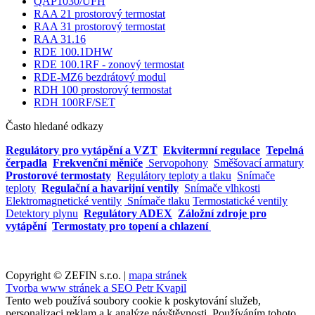
QAP1030/UFH
RAA 21 prostorový termostat
RAA 31 prostorový termostat
RAA 31.16
RDE 100.1DHW
RDE 100.1RF - zonový termostat
RDE-MZ6 bezdrátový modul
RDH 100 prostorový termostat
RDH 100RF/SET
Často hledané odkazy
Regulátory pro vytápění a VZT
Ekvitermní regulace
Tepelná
čerpadla
Frekvenční měniče
Servopohony
Směšovací armatury
Prostorové termostaty
Regulátory teploty a tlaku
Snímače
teploty
Regulační a havarijní ventily
Snímače vlhkosti
Elektromagnetické ventily
Snímače tlaku
Termostatické ventily
Detektory plynu
Regulátory ADEX
Záložní zdroje pro
vytápění
Termostaty pro topení a chlazení
Copyright © ZEFIN s.r.o. |
mapa stránek
Tvorba www stránek a SEO Petr Kvapil
Tento web používá soubory cookie k poskytování služeb,
personalizaci reklam a k analýze návštěvnosti. Používáním tohoto