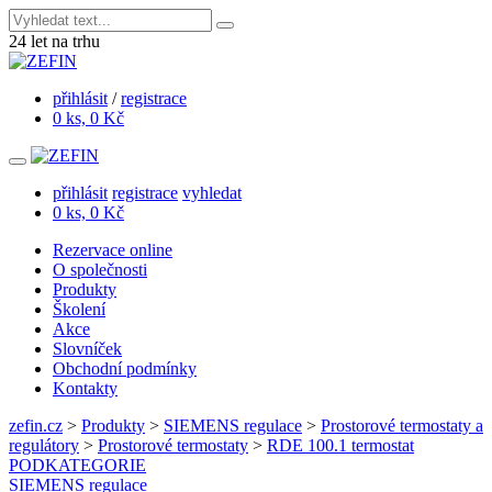
24
let na trhu
přihlásit
/
registrace
0 ks, 0 Kč
přihlásit
registrace
vyhledat
0 ks, 0 Kč
Rezervace online
O společnosti
Produkty
Školení
Akce
Slovníček
Obchodní podmínky
Kontakty
zefin.cz
>
Produkty
>
SIEMENS regulace
>
Prostorové termostaty a
regulátory
>
Prostorové termostaty
>
RDE 100.1 termostat
PODKATEGORIE
SIEMENS regulace