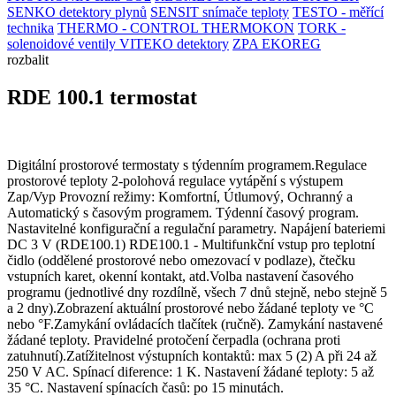
SENKO detektory plynů
SENSIT snímače teploty
TESTO - měřící
technika
THERMO - CONTROL
THERMOKON
TORK -
solenoidové ventily
VITEKO detektory
ZPA EKOREG
rozbalit
RDE 100.1 termostat
Digitální prostorové termostaty s týdenním programem.Regulace
prostorové teploty 2-polohová regulace vytápění s výstupem
Zap/Vyp Provozní režimy: Komfortní, Útlumový, Ochranný a
Automatický s časovým programem. Týdenní časový program.
Nastavitelné konfigurační a regulační parametry. Napájení bateriemi
DC 3 V (RDE100.1) RDE100.1 - Multifunkční vstup pro teplotní
čidlo (oddělené prostorové nebo omezovací v podlaze), čtečku
vstupních karet, okenní kontakt, atd.Volba nastavení časového
programu (jednotlivé dny rozdílně, všech 7 dnů stejně, nebo stejně 5
a 2 dny).Zobrazení aktuální prostorové nebo žádané teploty ve °C
nebo °F.Zamykání ovládacích tlačítek (ručně). Zamykání nastavené
žádané teploty. Pravidelné protočení čerpadla (ochrana proti
zatuhnutí).Zatížitelnost výstupních kontaktů: max 5 (2) A při 24 až
250 V AC. Spínací diference: 1 K. Nastavení žádané teploty: 5 až
35 °C. Nastavení spínacích časů: po 15 minutách.