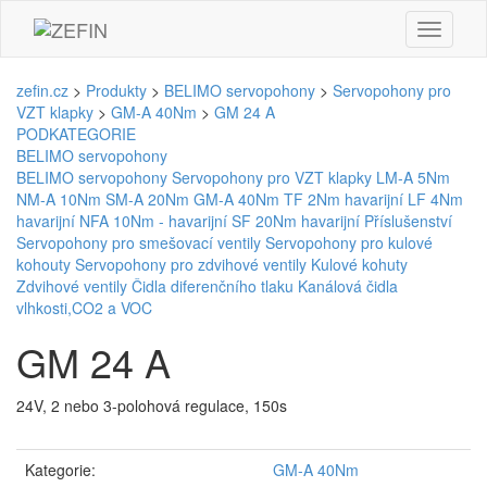
zefin.cz
>
Produkty
>
BELIMO servopohony
>
Servopohony pro
VZT klapky
>
GM-A 40Nm
>
GM 24 A
PODKATEGORIE
BELIMO servopohony
BELIMO servopohony
Servopohony pro VZT klapky
LM-A 5Nm
NM-A 10Nm
SM-A 20Nm
GM-A 40Nm
TF 2Nm havarijní
LF 4Nm
havarijní
NFA 10Nm - havarijní
SF 20Nm havarijní
Příslušenství
Servopohony pro smešovací ventily
Servopohony pro kulové
kohouty
Servopohony pro zdvihové ventily
Kulové kohuty
Zdvihové ventily
Čidla diferenčního tlaku
Kanálová čidla
vlhkosti,CO2 a VOC
GM 24 A
24V, 2 nebo 3-polohová regulace, 150s
Kategorie:
GM-A 40Nm