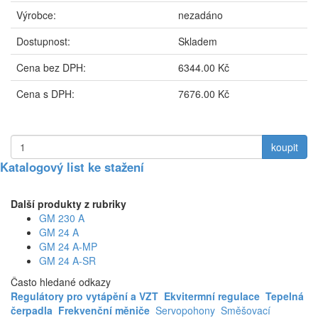
Výrobce:
nezadáno
Dostupnost:
Skladem
Cena bez DPH:
6344.00 Kč
Cena s DPH:
7676.00 Kč
koupit
Katalogový list ke stažení
Další produkty z rubriky
GM 230 A
GM 24 A
GM 24 A-MP
GM 24 A-SR
Často hledané odkazy
Regulátory pro vytápění a VZT
Ekvitermní regulace
Tepelná
čerpadla
Frekvenční měniče
Servopohony
Směšovací