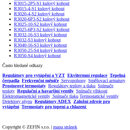
R3015-2P5-S1 kulový kohout
R3015-4-S1 kulový kohout
R3020-4-S2 kulový kohout
R3020-6P3-S2 kulový kohout
R3025-10-S2 kulový kohout
R3025-6P3-S2 kulový kohout
R3032-16-S3 kulový kohout
R3032-S3 kulový kohout
R3040-16-S3 kulový kohout
R3050-25-S4 kulový kohout
R3050-S4 kulový kohout
Často hledané odkazy
Regulátory pro vytápění a VZT
Ekvitermní regulace
Tepelná
čerpadla
Frekvenční měniče
Servopohony
Směšovací armatury
Prostorové termostaty
Regulátory teploty a tlaku
Snímače
teploty
Regulační a havarijní ventily
Snímače vlhkosti
Elektromagnetické ventily
Snímače tlaku
Termostatické ventily
Detektory plynu
Regulátory ADEX
Záložní zdroje pro
vytápění
Termostaty pro topení a chlazení
Copyright © ZEFIN s.r.o. |
mapa stránek