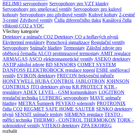
BELIMO servopohony
Servopohony pro VZT klapky
Servopohony pro smešovací ventily
Servopohony pro kulové
kohouty
Servopohony pro zdvihové ventily
Kulové kohuty
2-cestné
3-cestné
Zdvihové ventily
Čidla diferenčního tlaku
Kanálová čidla
vlhkosti,CO2 a VOC
Všechny kategorie
Detektory a snímače CO2
Detektory CO a hořlavých plynů
Ekvitermní regulátory
Poruchová signalizace
Regulační ventily
Servopohony
Snímače hladiny
Termostaty
Záložní zdroje pro
oběhová čerpadla
ALCO protimrazové termostaty
AMIT regulace
ARMAGAS
ASCO elektromagnetické ventily
ASEKO detektory
ASTIP záložní zdroje
BD SENSORS
COMET SYSTEM
DANFOSS
ELEKTROBOCK regulace topení
ESBE směšovací
ventily
EVIKON detektory
FRECON frekvenční měniče
HONEYWELL
HUBA CONTROL
JABLOTRON
JOHNSON
CONTROLS
JTO detektory plynu
KR PROTECT
KTR -
regulátory ADEX
LEVEL - GSM komunikátory
LOGITRON
regulační technika
LUFBERG servopohony
MAVE snímače
hladiny
METRA Šumperk
PEVEKO solenoidy
PROTRONIX
čidla CO2
REGMET
SAFE HOME
SAUTER
SENKO detektory
plynů
SENSIT snímače teploty
SIEMENS regulace
TESTO -
měřící technika
THERMO - CONTROL
THERMOKON
TORK -
solenoidové ventily
VITEKO detektory
ZPA EKOREG
rozbalit