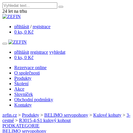
24
let na trhu
přihlásit
/
registrace
0 ks, 0 Kč
přihlásit
registrace
vyhledat
0 ks, 0 Kč
Rezervace online
O společnosti
Produkty
Školení
Akce
Slovníček
Obchodní podmínky
Kontakty
zefin.cz
>
Produkty
>
BELIMO servopohony
>
Kulové kohuty
>
3-
cestné
>
R3015-4-S1 kulový kohout
PODKATEGORIE
BELIMO servopohony