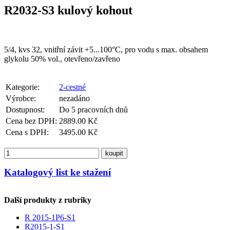
R2032-S3 kulový kohout
5/4, kvs 32, vnitřní závit +5...100°C, pro vodu s max. obsahem
glykolu 50% vol., otevřeno/zavřeno
Kategorie:
2-cestné
Výrobce:
nezadáno
Dostupnost:
Do 5 pracovních dnů
Cena bez DPH:
2889.00 Kč
Cena s DPH:
3495.00 Kč
koupit
Katalogový list ke stažení
Další produkty z rubriky
R 2015-1P6-S1
R2015-1-S1