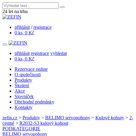
24
let na trhu
přihlásit
/
registrace
0 ks, 0 Kč
přihlásit
registrace
vyhledat
0 ks, 0 Kč
Rezervace online
O společnosti
Produkty
Školení
Akce
Slovníček
Obchodní podmínky
Kontakty
zefin.cz
>
Produkty
>
BELIMO servopohony
>
Kulové kohuty
>
2-
cestné
>
R2032-S3 kulový kohout
PODKATEGORIE
BELIMO servopohony