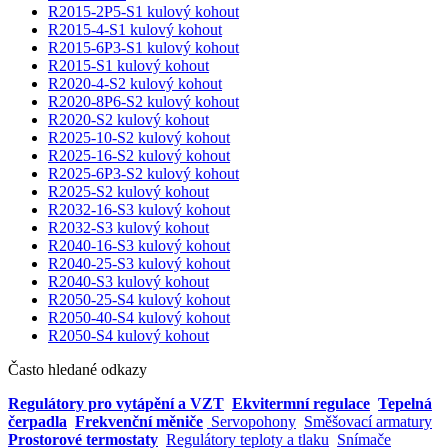
R2015-2P5-S1 kulový kohout
R2015-4-S1 kulový kohout
R2015-6P3-S1 kulový kohout
R2015-S1 kulový kohout
R2020-4-S2 kulový kohout
R2020-8P6-S2 kulový kohout
R2020-S2 kulový kohout
R2025-10-S2 kulový kohout
R2025-16-S2 kulový kohout
R2025-6P3-S2 kulový kohout
R2025-S2 kulový kohout
R2032-16-S3 kulový kohout
R2032-S3 kulový kohout
R2040-16-S3 kulový kohout
R2040-25-S3 kulový kohout
R2040-S3 kulový kohout
R2050-25-S4 kulový kohout
R2050-40-S4 kulový kohout
R2050-S4 kulový kohout
Často hledané odkazy
Regulátory pro vytápění a VZT
Ekvitermní regulace
Tepelná
čerpadla
Frekvenční měniče
Servopohony
Směšovací armatury
Prostorové termostaty
Regulátory teploty a tlaku
Snímače