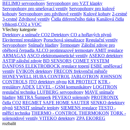
BELIMO servopohony
Servopohony pro VZT klapky
Servopohony pro smešovací ventily
Servopohony pro kulové
kohouty
Servopohony pro zdvihové ventily
Kulové kohuty
2-cestné
3-cestné
Zdvihové ventily
Čidla diferenčního tlaku
Kanálová čidla
vlhkosti,CO2 a VOC
Všechny kategorie
Detektory a snímače CO2
Detektory CO a hořlavých plynů
Ekvitermní regulátory
Poruchová signalizace
Regulační ventily
Servopohony
Snímače hladiny
Termostaty
Záložní zdroje pro
oběhová čerpadla
ALCO protimrazové termostaty
AMIT regulace
ARMAGAS
ASCO elektromagnetické ventily
ASEKO detektory
ASTIP záložní zdroje
BD SENSORS
COMET SYSTEM
DANFOSS
ELEKTROBOCK regulace topení
ESBE směšovací
ventily
EVIKON detektory
FRECON frekvenční měniče
HONEYWELL
HUBA CONTROL
JABLOTRON
JOHNSON
CONTROLS
JTO detektory plynu
KR PROTECT
KTR -
regulátory ADEX
LEVEL - GSM komunikátory
LOGITRON
regulační technika
LUFBERG servopohony
MAVE snímače
hladiny
METRA Šumperk
PEVEKO solenoidy
PROTRONIX
čidla CO2
REGMET
SAFE HOME
SAUTER
SENKO detektory
plynů
SENSIT snímače teploty
SIEMENS regulace
TESTO -
měřící technika
THERMO - CONTROL
THERMOKON
TORK -
solenoidové ventily
VITEKO detektory
ZPA EKOREG
rozbalit