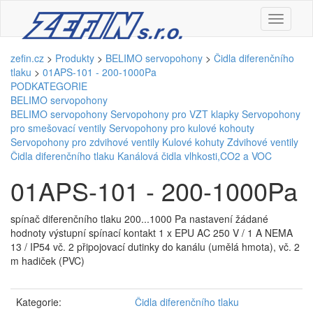
zefin.cz
>
Produkty
>
BELIMO servopohony
>
Čidla diferenčního
tlaku
>
01APS-101 - 200-1000Pa
PODKATEGORIE
BELIMO servopohony
BELIMO servopohony
Servopohony pro VZT klapky
Servopohony
pro smešovací ventily
Servopohony pro kulové kohouty
Servopohony pro zdvihové ventily
Kulové kohuty
Zdvihové ventily
Čidla diferenčního tlaku
Kanálová čidla vlhkosti,CO2 a VOC
01APS-101 - 200-1000Pa
spínač diferenčního tlaku 200...1000 Pa nastavení žádané
hodnoty výstupní spínací kontakt 1 x EPU AC 250 V / 1 A NEMA
13 / IP54 vč. 2 připojovací dutinky do kanálu (umělá hmota), vč. 2
m hadiček (PVC)
Kategorie:
Čidla diferenčního tlaku