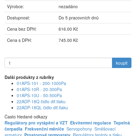
Výrobce:
nezadáno
Dostupnost:
Do 5 pracovních dnů
Cena bez DPH:
616.00 Kč
Cena s DPH:
745.00 Kč
koupit
Další produkty z rubriky
01APS-101 - 200-1000Pa
01APS-10R - 20-300Pa
01APS-10U - 50-500Pa
22ADP-18Q čidlo dif.tlaku
22ADP-18QL čidlo dif.tlaku
Často hledané odkazy
Regulátory pro vytápění a VZT
Ekvitermní regulace
Tepelná
čerpadla
Frekvenční měniče
Servopohony
Směšovací
armatury
Prostorové termostaty
Regulátory teploty a tlaku