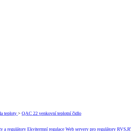
la teploty
>
QAC 22 venkovní teplotní čidlo
ty a regulátory
Ekvitermní regulace
Web servery pro regulátory RVS