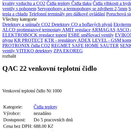
kvality vzduchu a CO2
Čidla teploty
Čidla tlaku
Čidla vlhkosti a hyd
ventily s pohonem
Servopohony a termopohony se zdvihem 2,5mm
S
tepla a chladu
Telefonní terminály pro dálkové ovládání
Poruchová si
Všechny kategorie
Detektory a snímače CO2
Detektory CO a hořlavých plynů
Ekvitermn
ALCO protimrazové termostaty
AMIT regulace
ARMAGAS
ASCO el
ELEKTROBOCK regulace topení
ESBE směšovací ventily
EVIKON
plynu
KR PROTECT
KTR - regulátory ADEX
LEVEL - GSM komu
PROTRONIX čidla CO2
REGMET
SAFE HOME
SAUTER
SENKO
ventily
VITEKO detektory
ZPA EKOREG
rozbalit
QAC 22 venkovní teplotní čidlo
Venkovní teplotní čidlo Ni 1000
Kategorie:
Čidla teploty
Výrobce:
nezadáno
Dostupnost:
Do 5 pracovních dnů
Cena bez DPH:
688.00 Kč