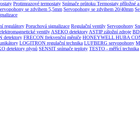
rostaty
Protimrazové termostaty
Snímače průtoku
Termostaty příložné a
ervopohony se zdvihem 5,5mm
Servopohony se zdvihem 20/40mm
Se
gnalizace
í regulátory
Poruchová signalizace
Regulační ventily
Servopohony
Sn
ektromagnetické ventily
ASEKO detektory
ASTIP záložní zdroje
BD
 detektory
FRECON frekvenční měniče
HONEYWELL
HUBA CO
nikátory
LOGITRON regulační technika
LUFBERG servopohony
M
 detektory plynů
SENSIT snímače teploty
TESTO - měřící technika