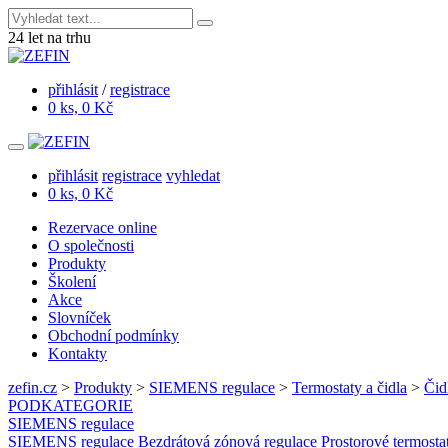
24
let na trhu
přihlásit
/
registrace
0 ks, 0 Kč
přihlásit
registrace
vyhledat
0 ks, 0 Kč
Rezervace online
O společnosti
Produkty
Školení
Akce
Slovníček
Obchodní podmínky
Kontakty
zefin.cz
>
Produkty
>
SIEMENS regulace
>
Termostaty a čidla
>
Čid
PODKATEGORIE
SIEMENS regulace
SIEMENS regulace
Bezdrátová zónová regulace
Prostorové termosta