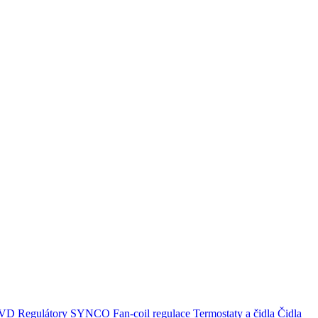
,RVD
Regulátory SYNCO
Fan-coil regulace
Termostaty a čidla
Čidla