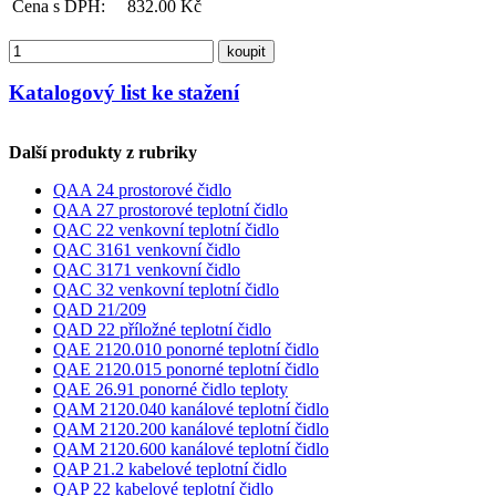
Cena s DPH:
832.00 Kč
koupit
Katalogový list ke stažení
Další produkty z rubriky
QAA 24 prostorové čidlo
QAA 27 prostorové teplotní čidlo
QAC 22 venkovní teplotní čidlo
QAC 3161 venkovní čidlo
QAC 3171 venkovní čidlo
QAC 32 venkovní teplotní čidlo
QAD 21/209
QAD 22 příložné teplotní čidlo
QAE 2120.010 ponorné teplotní čidlo
QAE 2120.015 ponorné teplotní čidlo
QAE 26.91 ponorné čidlo teploty
QAM 2120.040 kanálové teplotní čidlo
QAM 2120.200 kanálové teplotní čidlo
QAM 2120.600 kanálové teplotní čidlo
QAP 21.2 kabelové teplotní čidlo
QAP 22 kabelové teplotní čidlo