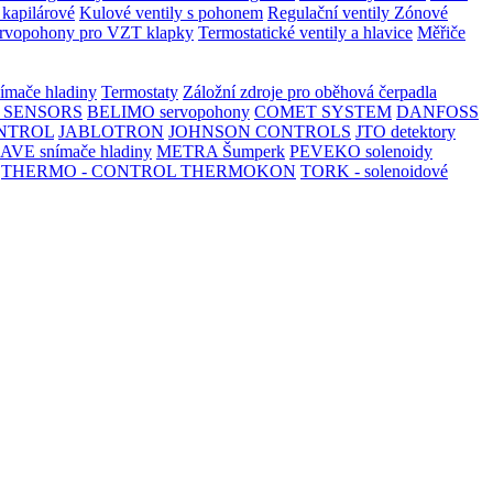
 kapilárové
Kulové ventily s pohonem
Regulační ventily
Zónové
rvopohony pro VZT klapky
Termostatické ventily a hlavice
Měřiče
ímače hladiny
Termostaty
Záložní zdroje pro oběhová čerpadla
 SENSORS
BELIMO servopohony
COMET SYSTEM
DANFOSS
NTROL
JABLOTRON
JOHNSON CONTROLS
JTO detektory
AVE snímače hladiny
METRA Šumperk
PEVEKO solenoidy
THERMO - CONTROL
THERMOKON
TORK - solenoidové