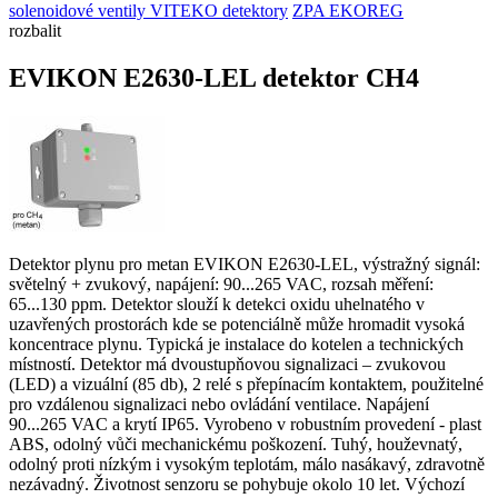
solenoidové ventily
VITEKO detektory
ZPA EKOREG
rozbalit
EVIKON E2630-LEL detektor CH4
Detektor plynu pro metan EVIKON E2630-LEL, výstražný signál:
světelný + zvukový, napájení: 90...265 VAC, rozsah měření:
65...130 ppm. Detektor slouží k detekci oxidu uhelnatého v
uzavřených prostorách kde se potenciálně může hromadit vysoká
koncentrace plynu. Typická je instalace do kotelen a technických
místností. Detektor má dvoustupňovou signalizaci – zvukovou
(LED) a vizuální (85 db), 2 relé s přepínacím kontaktem, použitelné
pro vzdálenou signalizaci nebo ovládání ventilace. Napájení
90...265 VAC a krytí IP65. Vyrobeno v robustním provedení - plast
ABS, odolný vůči mechanickému poškození. Tuhý, houževnatý,
odolný proti nízkým i vysokým teplotám, málo nasákavý, zdravotně
nezávadný. Životnost senzoru se pohybuje okolo 10 let. Výchozí