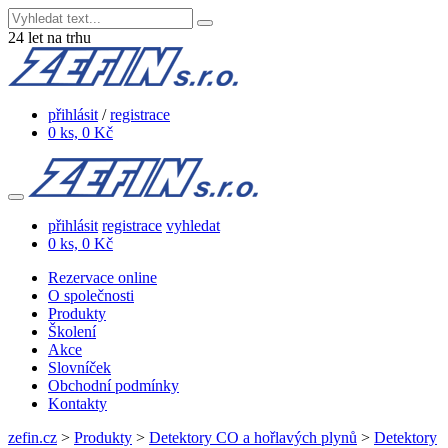
24
let na trhu
přihlásit
/
registrace
0 ks, 0 Kč
přihlásit
registrace
vyhledat
0 ks, 0 Kč
Rezervace online
O společnosti
Produkty
Školení
Akce
Slovníček
Obchodní podmínky
Kontakty
zefin.cz
>
Produkty
>
Detektory CO a hořlavých plynů
>
Detektory