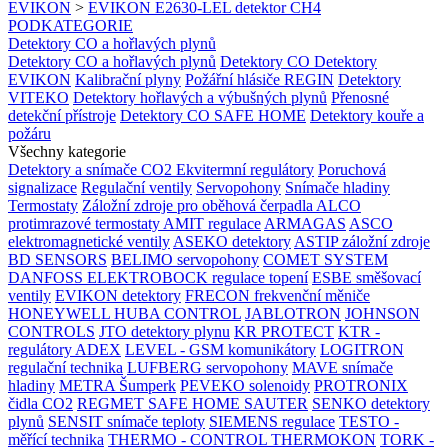
EVIKON
>
EVIKON E2630-LEL detektor CH4
PODKATEGORIE
Detektory CO a hořlavých plynů
Detektory CO a hořlavých plynů
Detektory CO
Detektory
EVIKON
Kalibrační plyny
Požářní hlásiče REGIN
Detektory
VITEKO
Detektory hořlavých a výbušných plynů
Přenosné
detekční přístroje
Detektory CO SAFE HOME
Detektory kouře a
požáru
Všechny kategorie
Detektory a snímače CO2
Ekvitermní regulátory
Poruchová
signalizace
Regulační ventily
Servopohony
Snímače hladiny
Termostaty
Záložní zdroje pro oběhová čerpadla
ALCO
protimrazové termostaty
AMIT regulace
ARMAGAS
ASCO
elektromagnetické ventily
ASEKO detektory
ASTIP záložní zdroje
BD SENSORS
BELIMO servopohony
COMET SYSTEM
DANFOSS
ELEKTROBOCK regulace topení
ESBE směšovací
ventily
EVIKON detektory
FRECON frekvenční měniče
HONEYWELL
HUBA CONTROL
JABLOTRON
JOHNSON
CONTROLS
JTO detektory plynu
KR PROTECT
KTR -
regulátory ADEX
LEVEL - GSM komunikátory
LOGITRON
regulační technika
LUFBERG servopohony
MAVE snímače
hladiny
METRA Šumperk
PEVEKO solenoidy
PROTRONIX
čidla CO2
REGMET
SAFE HOME
SAUTER
SENKO detektory
plynů
SENSIT snímače teploty
SIEMENS regulace
TESTO -
měřící technika
THERMO - CONTROL
THERMOKON
TORK -