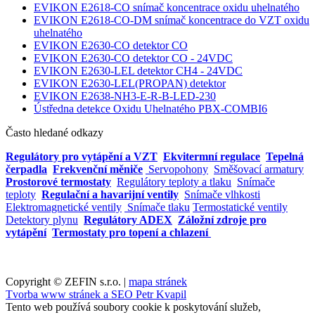
EVIKON E2618-CO snímač koncentrace oxidu uhelnatého
EVIKON E2618-CO-DM snímač koncentrace do VZT oxidu
uhelnatého
EVIKON E2630-CO detektor CO
EVIKON E2630-CO detektor CO - 24VDC
EVIKON E2630-LEL detektor CH4 - 24VDC
EVIKON E2630-LEL(PROPAN) detektor
EVIKON E2638-NH3-E-R-B-LED-230
Ústředna detekce Oxidu Uhelnatého PBX-COMBI6
Často hledané odkazy
Regulátory pro vytápění a VZT
Ekvitermní regulace
Tepelná
čerpadla
Frekvenční měniče
Servopohony
Směšovací armatury
Prostorové termostaty
Regulátory teploty a tlaku
Snímače
teploty
Regulační a havarijní ventily
Snímače vlhkosti
Elektromagnetické ventily
Snímače tlaku
Termostatické ventily
Detektory plynu
Regulátory ADEX
Záložní zdroje pro
vytápění
Termostaty pro topení a chlazení
Copyright © ZEFIN s.r.o. |
mapa stránek
Tvorba www stránek a SEO Petr Kvapil
Tento web používá soubory cookie k poskytování služeb,