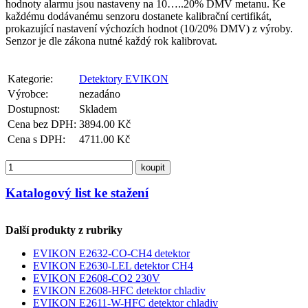
hodnoty alarmu jsou nastaveny na 10…..20% DMV metanu. Ke
každému dodávanému senzoru dostanete kalibrační certifikát,
prokazující nastavení výchozích hodnot (10/20% DMV) z výroby.
Senzor je dle zákona nutné každý rok kalibrovat.
Kategorie:
Detektory EVIKON
Výrobce:
nezadáno
Dostupnost:
Skladem
Cena bez DPH:
3894.00 Kč
Cena s DPH:
4711.00 Kč
koupit
Katalogový list ke stažení
Další produkty z rubriky
EVIKON E2632-CO-CH4 detektor
EVIKON E2630-LEL detektor CH4
EVIKON E2608-CO2 230V
EVIKON E2608-HFC detektor chladiv
EVIKON E2611-W-HFC detektor chladiv