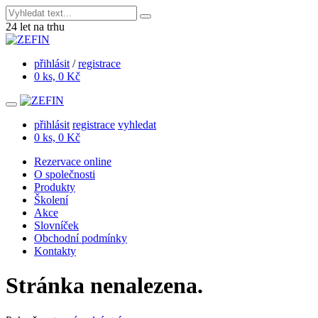
24
let na trhu
přihlásit
/
registrace
0 ks, 0 Kč
přihlásit
registrace
vyhledat
0 ks, 0 Kč
Rezervace online
O společnosti
Produkty
Školení
Akce
Slovníček
Obchodní podmínky
Kontakty
Stránka nenalezena.