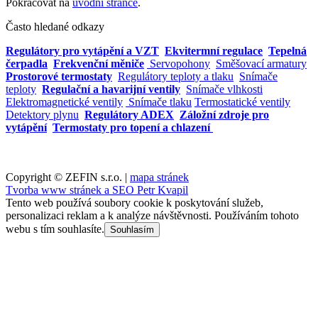
Pokračovat na
úvodní stránce
.
Často hledané odkazy
Regulátory pro vytápění a VZT
Ekvitermní regulace
Tepelná
čerpadla
Frekvenční měniče
Servopohony
Směšovací armatury
Prostorové termostaty
Regulátory teploty a tlaku
Snímače
teploty
Regulační a havarijní ventily
Snímače vlhkosti
Elektromagnetické ventily
Snímače tlaku
Termostatické ventily
Detektory plynu
Regulátory ADEX
Záložní zdroje pro
vytápění
Termostaty pro topení a chlazení
Copyright © ZEFIN s.r.o. |
mapa stránek
Tvorba www stránek a SEO Petr Kvapil
Tento web používá soubory cookie k poskytování služeb,
personalizaci reklam a k analýze návštěvnosti. Používáním tohoto
webu s tím souhlasíte.
Souhlasím